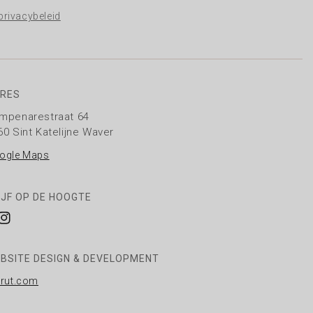
privacybeleid
RES
mpenarestraat 64
60 Sint Katelijne Waver
ogle Maps
IJF OP DE HOOGTE
cebook
Instagram
BSITE DESIGN & DEVELOPMENT
rrut.com