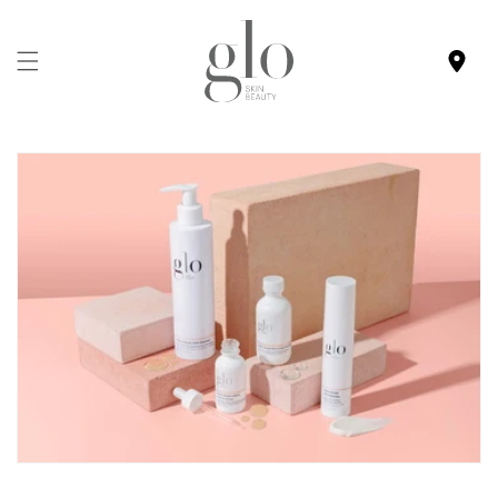
Meteen
naar de
content