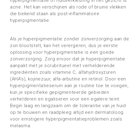
hyperpigmentatie of huidverkleuring in het gezicht is
acne. Het kan verschijnen als rode of bruine vlekken
die bekend staan als post-inflammatoire
hyperpigmentatie.
Als je hyperpigmentatie zonder zonverzorging aan de
zon blootstelt, kan het verergeren, dus je eerste
oplossing voor hyperpigmentatie is een goede
zonverzorging. Zorg ervoor dat je hyperpigmentatie
aanpakt met je scrubritueel met verhelderende
ingrediënten zoals vitamine C, alfahydroxyzuren
(AHA's), kojinezuur, alfa-arbutine en retinol. Door een
hyperpigmentatieserum aan je routine toe te voegen,
kun je specifieke gepigmenteerde gebieden
verhelderen en egaliseren voor een egalere teint.
Begin laag en langzaam om de tolerantie van je huid
op te bouwen en raadpleeg altijd een dermatoloog
voor ernstigere hyperpigmentatieproblemen zoals
melasma.