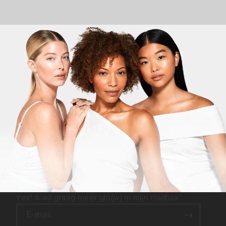
Yes! Ik wil graag meer glo(w) in mijn mailbox:
E‑mail