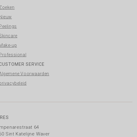
Zoeken
Nieuw
Peelings
Skincare
Make-up
Professional
CUSTOMER SERVICE
Algemene Voorwaarden
privacybeleid
RES
mpenarestraat 64
60 Sint Katelijne Waver