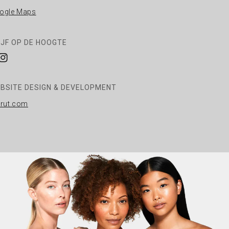
ogle Maps
IJF OP DE HOOGTE
cebook
Instagram
BSITE DESIGN & DEVELOPMENT
rrut.com