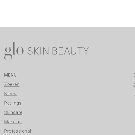
MENU
Zoeken
Nieuw
Peelings
Skincare
Make-up
Professional