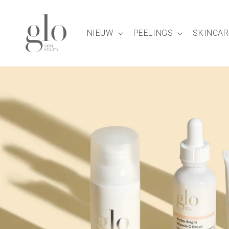
Meteen
naar de
content
NIEUW
PEELINGS
SKINCAR