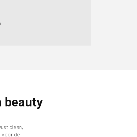
s
n beauty
ust clean,
e voor de