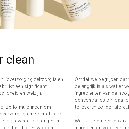
r clean
 huidverzorging zelfzorg is en
Omdat we begrijpen dat w
bruikt een significant
belangrijk is als wat er 
ondheid en welzijn.
ingrediënten van de hoogs
concentraties om baanb
 onze formuleringen om
te leveren zonder afbreu
idverzorging en cosmetica te
ering teweeg te brengen in
We hanteren een less is
 en eindproducten worden
ingrediënten voor een ma