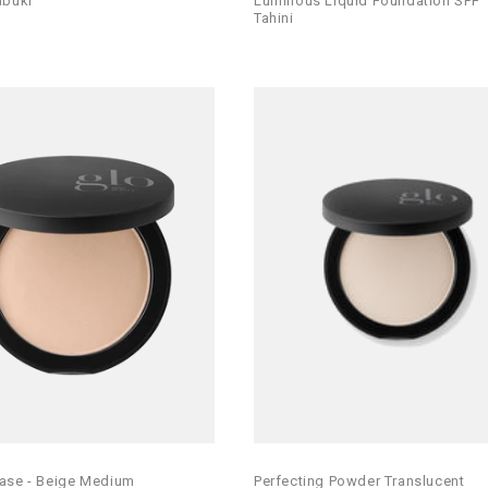
abuki
Luminous Liquid Foundation SPF 1
Tahini
ase - Beige Medium
Perfecting Powder Translucent