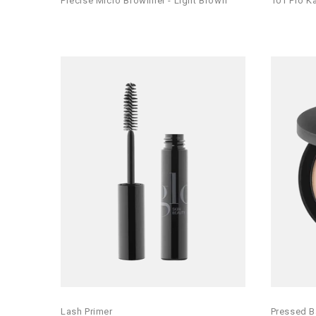
Precise Micro Browliner - Light Brown
101 Pro K
Lash Primer
Pressed B