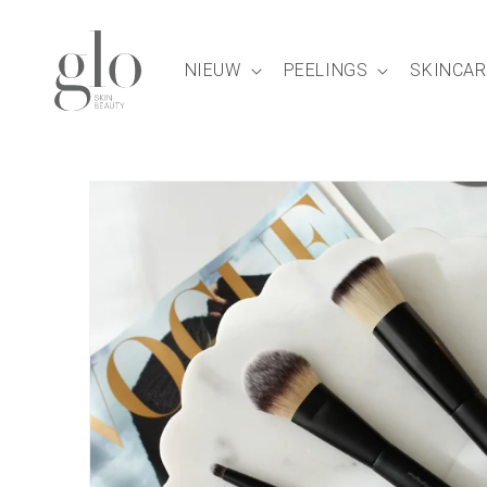
Meteen
naar de
content
NIEUW
PEELINGS
SKINCAR