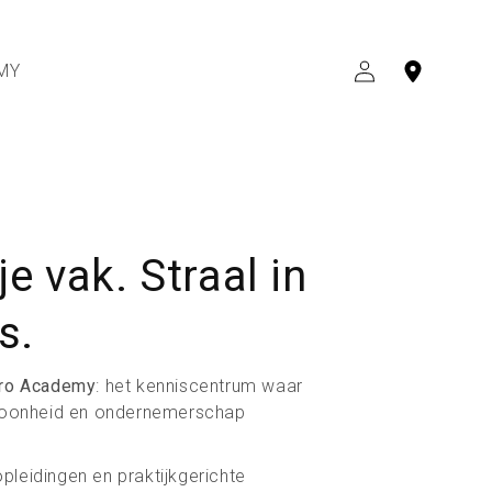
MY
INLOGGEN
je vak. Straal in
s.
Pro Academy
: het kenniscentrum waar
choonheid en ondernemerschap
leidingen en praktijkgerichte