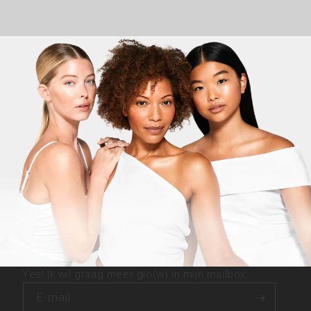
Yes! Ik wil graag meer glo(w) in mijn mailbox:
E‑mail