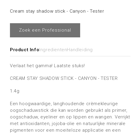
in
Cream stay shadow stick - Canyon - Tester
modaal
Zoek een Professional
Product Info
Ingredienten
Handleiding
Verlaat het gamma! Laatste stuks!
CREAM STAY SHADOW STICK - CANYON - TESTER
1.4g
Een hoogwaardige, langhoudende crèmekleurige
oogschaduwstick die kan worden gebruikt als primer,
oogschaduw, eyeliner en op lippen en wangen. Verrijkt
met antioxidanten, jojoba-olie en natuurlijke minerale
pigmenten voor een moeiteloze applicatie en een