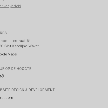
privacybeleid
RES
mpenarestraat 64
60 Sint Katelijne Waver
ogle Maps
IJF OP DE HOOGTE
cebook
Instagram
BSITE DESIGN & DEVELOPMENT
rrut.com