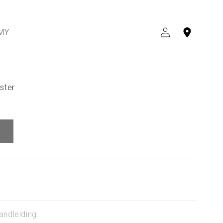
MY
INLOGGEN
ster
andleiding