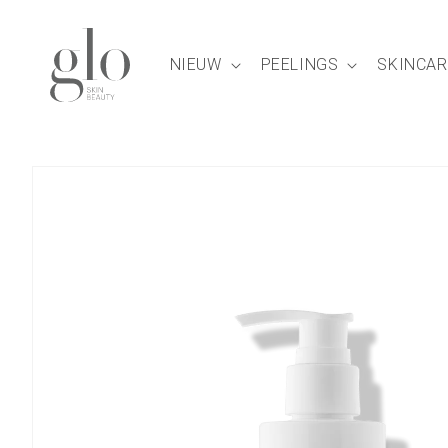
Meteen
naar de
content
NIEUW
PEELINGS
SKINCAR
Ga direct naar
productinformatie