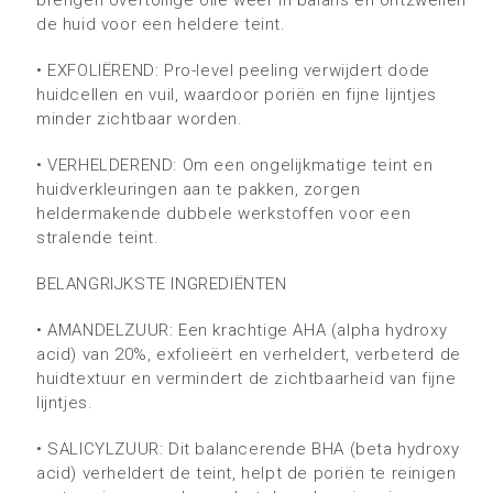
brengen overtollige olie weer in balans en ontzwellen
de huid voor een heldere teint.
•
EXFOLIËREND: Pro-level peeling verwijdert dode
huidcellen en vuil, waardoor poriën en fijne lijntjes
minder zichtbaar worden.
•
V
ERHELDEREND
: Om een ongelijkmatige teint en
huidverkleuringen aan te pakken, zorgen
heldermakende dubbele werkstoffen voor een
stralende teint.
BELANGRIJKSTE INGREDIËNTEN
• A
MANDELZUUR: Een krachtige AHA (alpha hydroxy
acid) van 20%, exfolieërt en verheldert, verbeterd de
huidtextuur en vermindert de zichtbaarheid van fijne
lijntjes.
•
SALICYLZUUR: Dit balancerende BHA (beta hydroxy
acid) verheldert de teint, helpt de poriën te reinigen