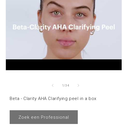
Media
4
openen
van
1
/
34
in
Beta - Clarity AHA Clarifying peel in a box
modaal
Zoek een Professional