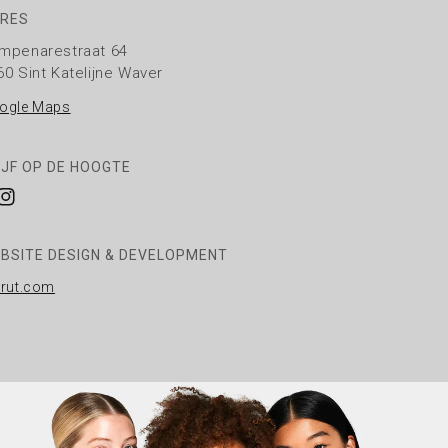
RES
mpenarestraat 64
60 Sint Katelijne Waver
ogle Maps
IJF OP DE HOOGTE
cebook
Instagram
BSITE DESIGN & DEVELOPMENT
rrut.com