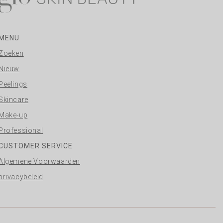
MENU
Zoeken
Nieuw
Peelings
Skincare
Make-up
Professional
CUSTOMER SERVICE
Algemene Voorwaarden
privacybeleid