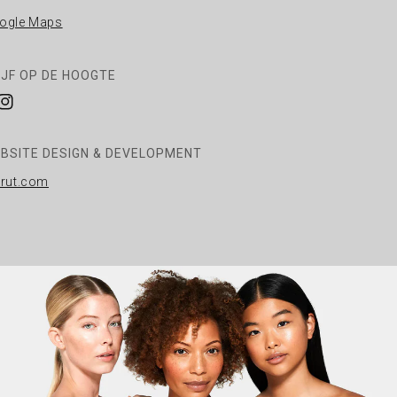
ogle Maps
IJF OP DE HOOGTE
cebook
Instagram
BSITE DESIGN & DEVELOPMENT
rrut.com