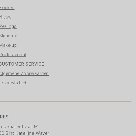
Zoeken
Nieuw
Peelings
Skincare
Make-up
Professional
CUSTOMER SERVICE
Algemene Voorwaarden
privacybeleid
RES
mpenarestraat 64
60 Sint Katelijne Waver