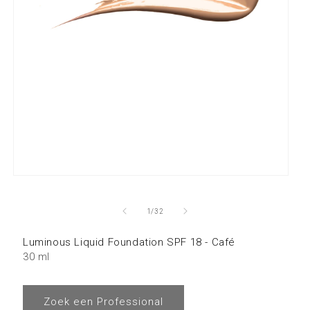
van
1
/
32
Luminous Liquid Foundation SPF 18 - Café
30 ml
Zoek een Professional