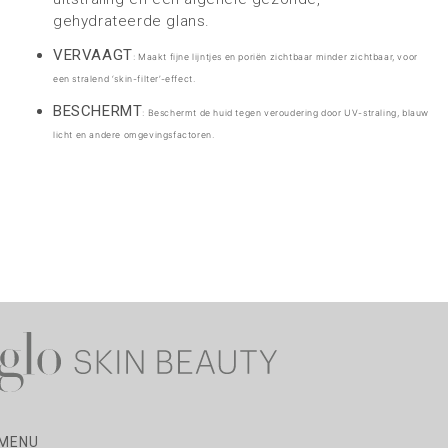
gehydrateerde glans.
VERVAAGT
: Maakt fijne lijntjes en poriën zichtbaar minder zichtbaar, voor
een
stralend ‘skin-filter’
-effect.
BESCHERMT
: Beschermt de huid tegen veroudering door UV-straling, blauw
licht
en andere omgevingsfactoren.
MENU