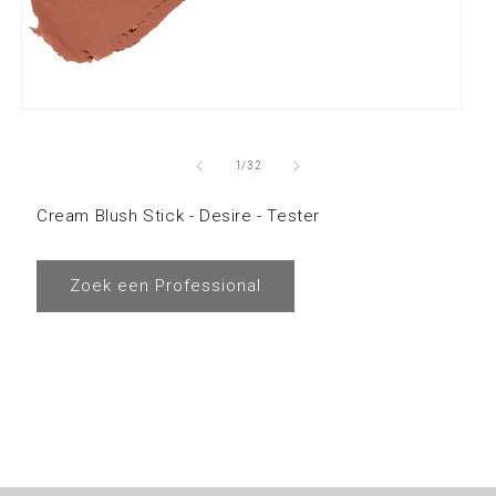
van
1
/
32
Cream Blush Stick - Desire - Tester
Zoek een Professional