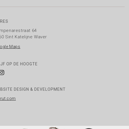
RES
mpenarestraat 64
60 Sint Katelijne Waver
ogle Maps
IJF OP DE HOOGTE
cebook
Instagram
BSITE DESIGN & DEVELOPMENT
rrut.com