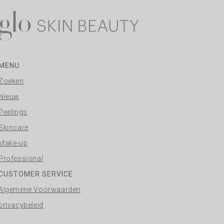
MENU
Zoeken
Nieuw
Peelings
Skincare
Make-up
Professional
CUSTOMER SERVICE
Algemene Voorwaarden
privacybeleid