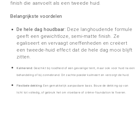
finish die aanvoelt als een tweede huid.
Belangrijkste voordelen
De
hele dag houdbaar:
Deze langhoudende formule
geeft een gewichtloze, semi-matte finish. Ze
egaliseert en vervaagt oneffenheden en creëert
een tweede-huid effect dat de hele dag mooi blijft
zitten.
Kalmerend:
Geschikt bij roodheid of een gevoelige teint, maar ook voor huid na een
behandeling of bij zonnebrand. Dit zachte poeder kalmeert en verzorgt de huid.
Flexibele dekking:
Een gemakkelijk aanpasbare basis. Bouw de dekking op van
licht tot volledig, of gebruik het om vloeibare of crème-foundation te fixeren.