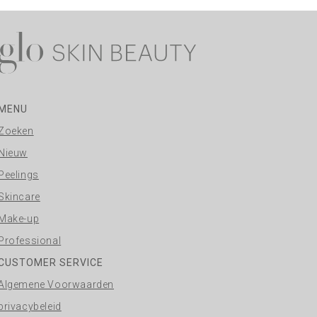
MENU
Zoeken
Nieuw
Peelings
Skincare
Make-up
Professional
CUSTOMER SERVICE
Algemene Voorwaarden
privacybeleid