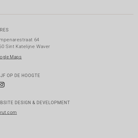
RES
mpenarestraat 64
60 Sint Katelijne Waver
ogle Maps
IJF OP DE HOOGTE
cebook
Instagram
BSITE DESIGN & DEVELOPMENT
rrut.com