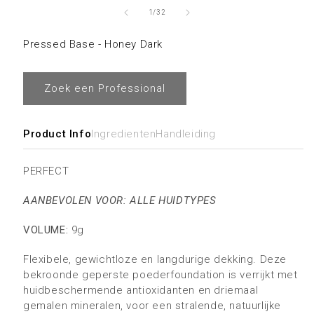
openen
van
1
/
32
in
Pressed Base - Honey Dark
modaal
Zoek een Professional
Product Info
Ingredienten
Handleiding
PERFECT
AANBEVOLEN VOOR: ALLE HUIDTYPES
VOLUME:
9g
Flexibele, gewichtloze en langdurige dekking. Deze
bekroonde geperste poederfoundation is verrijkt met
huidbeschermende antioxidanten en driemaal
gemalen mineralen, voor een stralende, natuurlijke