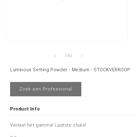
van
1
/
32
Luminous Setting Powder - Medium - STOCKVERKOOP
Zoek een Professional
Product Info
Verlaat het gamma! Laatste stuks!