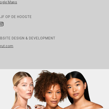
ogle Maps
IJF OP DE HOOGTE
cebook
Instagram
BSITE DESIGN & DEVELOPMENT
rrut.com