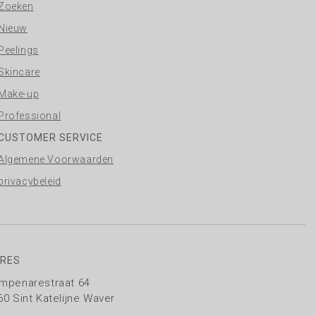
Zoeken
Nieuw
Peelings
Skincare
Make-up
Professional
CUSTOMER SERVICE
Algemene Voorwaarden
privacybeleid
RES
mpenarestraat 64
60 Sint Katelijne Waver