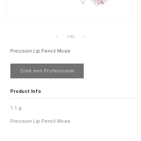
van
1
/
32
Precision Lip Pencil Moxie
Zoek een Professional
Product Info
1.1 g.
Precision Lip Pencil Moxie