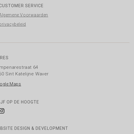
CUSTOMER SERVICE
Algemene Voorwaarden
privacybeleid
RES
mpenarestraat 64
60 Sint Katelijne Waver
ogle Maps
IJF OP DE HOOGTE
cebook
Instagram
BSITE DESIGN & DEVELOPMENT