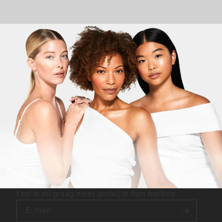
Yes! Ik wil graag meer glo(w) in mijn mailbox:
E‑mail