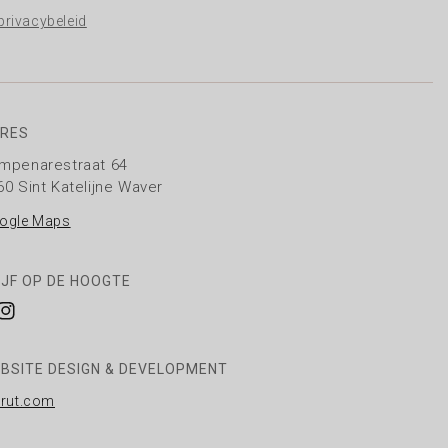
privacybeleid
RES
mpenarestraat 64
60 Sint Katelijne Waver
ogle Maps
IJF OP DE HOOGTE
cebook
Instagram
BSITE DESIGN & DEVELOPMENT
rrut.com