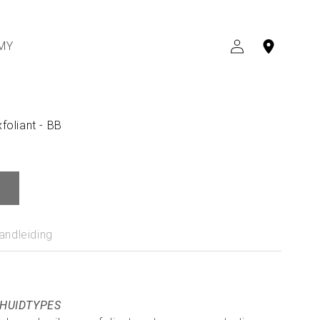
MY
INLOGGEN
foliant - BB
andleiding
 HUIDTYPES