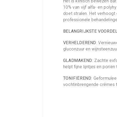
Het is klinisch bewezen da
10% van vijf alfa- en polyh
doet stralen. Het verhoogt
professionele behandelinge
BELANGRIJKSTE VOORDE
VERHELDEREND
: Vernieuw
gluconzuur en wijnsteenzuu
GLADMAKEND
: Zachte exf
helpt fijne lijntjes en porië
TONIFIËREND
: Geformulee
vochtinbrengende crèmes te