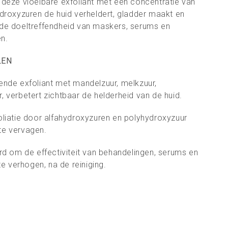
t deze vloeibare exfoliant met een concentratie van
ydroxyzuren de huid verheldert, gladder maakt en
 de doeltreffendheid van maskers, serums en
n.
LEN
ende exfoliant met mandelzuur, melkzuur,
r, verbetert zichtbaar de helderheid van de
huid.
oliatie door alfahydroxyzuren en
polyhydroxyzuur
n te vervagen.
rd om de effectiviteit van behandelingen,
serums en
 verhogen, na de reiniging.