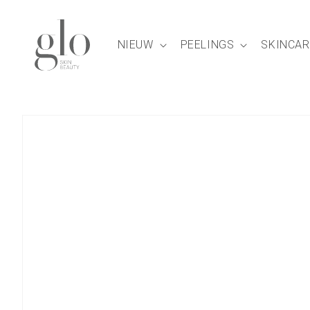
Meteen
naar de
content
NIEUW
PEELINGS
SKINCAR
Ga direct naar
productinformatie