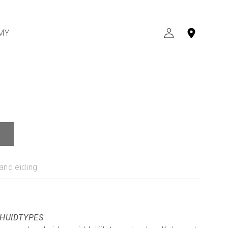
MY
INLOGGEN
andleiding
 HUIDTYPES