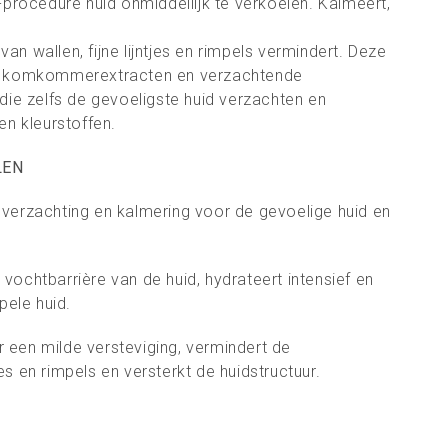
-procedure huid onmiddellijk te verkoelen. Kalmeert,
 van wallen, fijne lijntjes en rimpels vermindert. Deze
e komkommerextracten en verzachtende
die zelfs de gevoeligste huid verzachten en
en kleurstoffen.
LEN
e verzachting en kalmering voor de
gevoelige huid en
e vochtbarrière van de huid, hydrateert
intensief en
pele huid.
r een milde versteviging, vermindert de
tjes en rimpels en versterkt de
huidstructuur.