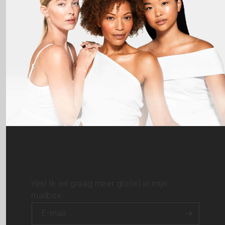
Yes! Ik wil graag meer glo(w) in mijn
mailbox:
E‑mail