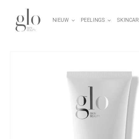
Meteen
naar de
content
NIEUW
PEELINGS
SKINCAR
Ga direct naar
productinformatie