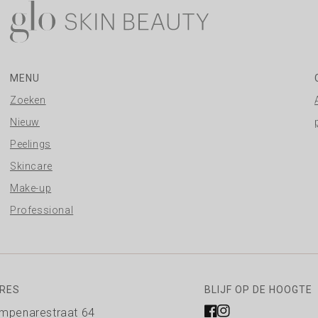
MENU
Zoeken
Nieuw
Peelings
Skincare
Make-up
Professional
RES
BLIJF OP DE HOOGTE
mpenarestraat 64
Facebook
Instagram