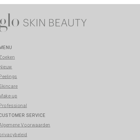
MENU
Zoeken
Nieuw
Peelings
Skincare
Make-up
Professional
CUSTOMER SERVICE
Algemene Voorwaarden
privacybeleid