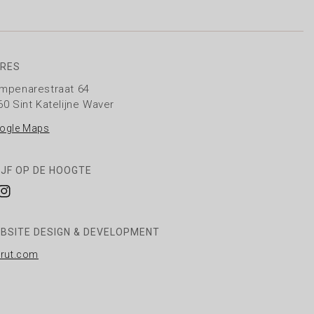
RES
mpenarestraat 64
60 Sint Katelijne Waver
ogle Maps
IJF OP DE HOOGTE
cebook
Instagram
BSITE DESIGN & DEVELOPMENT
rrut.com