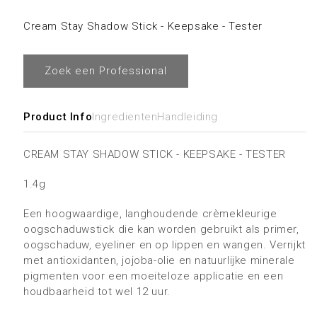
in
Cream Stay Shadow Stick - Keepsake - Tester
modaal
Zoek een Professional
Product Info
Ingredienten
Handleiding
CREAM STAY SHADOW STICK - KEEPSAKE - TESTER
1.4g
Een hoogwaardige, langhoudende crèmekleurige
oogschaduwstick die kan worden gebruikt als primer,
oogschaduw, eyeliner en op lippen en wangen. Verrijkt
met antioxidanten, jojoba-olie en natuurlijke minerale
pigmenten voor een moeiteloze applicatie en een
houdbaarheid tot wel 12 uur.